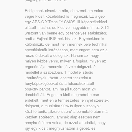
Eddig csak olvastam róla, de szerettem volna
végre kicsit közelebbről is megnézni. Ez a gép
egy APS-C X-Trans ™ CMOS III képérzékelővel
ellátott masina, de kicsivel nagyobb mint az X-T2
,viszont van benne egy öt tengelyes stabilizátor,
amit a Fujinál IBIS-nek hívnak. Egyebekben is
különbözik, de most nem mennék bele technikai
specifikációk listázásába, mert engem sem ez a
része érdekelt a dolognak. Hanem az, hogy
milyen kézbe venni, milyen a fogása, milyen az
ergonómiája, mennyire jó vele dolgozni. 2
modellel a szabadban, 1 modellel stúdió
körülmények között lehetett tesztelni a
fényképezőgépeket és a felsorakoztatott
objektív parkot, ami ha jól tudom most 24
darabból áll. Engem a kinti megmérettetése
érdekelt, mert én a természetes fénnyel szeretek
dolgozni, a munkáim 90% is ilyen viszonyok
közt történik. „Szerencsére” a bemutató után már
kezdett sötétedni, aminek alap esetben nem
annyira örültem volna, de azzal a tudattal, hogy
így egy kicsit megnyúzhatom a gépet, és