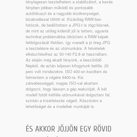
ténylegesen tesztelhetem a stabilizátort, a kevés
fényben jobban működő és pontosabb
autófókuszt és a nagyobb érzékenységet,
bizakodással töltött el. Kizárólag RAW-ban
fotózok, de beállítottam a JPG-t is rögzítésnek,
de mint az utólag kiderült jól is tettem, ugyanis
technikai problémákba ütköztem a RAW képek
feldolgozását illetően, így maradt a jó öreg JPG
a tesztelésre és az utómunkára. A felvételek
elkészítéséhez az 50-140 F2.8 at használtam.
Az elején még akadt fényünk, a beszűrődő
Napból, de aztán teljesen kifogytunk belőle. 20
perc volt mindezekre. ISO 400-on kezdtem és
felmentem a végére 6400-ra. Kis
zársebességgel, magas ISO-val akartam
dolgozni, hogy lássam a gép reakcióját. A két
modell fotóit kétféle utómunkával dolgoztam fel,
szintén a kísérletezés végett. Köszönöm a
lehetőséget és a modellek munkáját is.
ÉS AKKOR JÖJJÖN EGY RÖVID