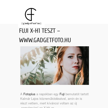
FUJI X-H1 TESZT –
WWW.GADGETFOTO.HU
A
Fotoplus
a napokban egy
Fuji
bemutatót tartott
Kalmár Lajos közreműködésével, amin én is
részt vettem, mert kíváncsi voltam az új
„nagyágyúra” az X-H1-re.