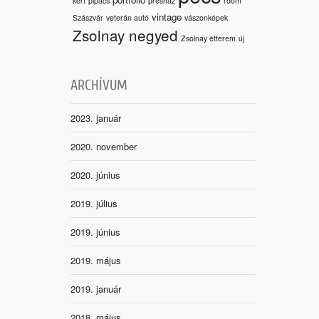
kert
pipacs
présház
room
vintage
Szászvár
veterán autó
vászonképek
Zsolnay negyed
Zsolnay étterem
új
ARCHÍVUM
2023. január
2020. november
2020. június
2019. július
2019. június
2019. május
2019. január
2018. május