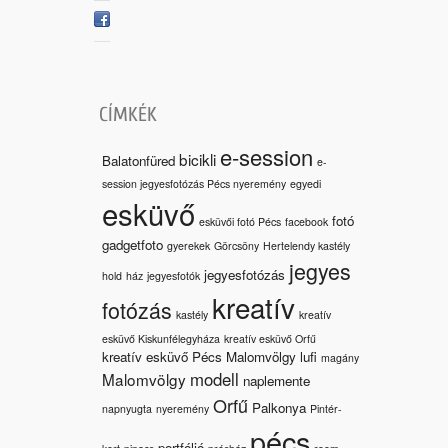
CÍMKÉK
e-session
bicikli
Balatonfüred
e-
session jegyesfotózás Pécs nyeremény
egyedi
esküvő
fotó
esküvői fotó Pécs
facebook
gadgetfoto
gyerekek
Görcsöny
Hertelendy kastély
jegyes
jegyesfotózás
hold
ház
jegyesfotók
kreatív
fotózás
kastély
kreatív
esküvő Kiskunfélegyháza
kreatív esküvő Orfű
kreatív esküvő Pécs Malomvölgy
lufi
magány
modell
Malomvölgy
naplemente
Orfű
Palkonya
napnyugta
nyeremény
Pintér-
pécs
portfólió