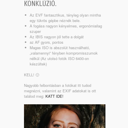
KONKLÚZIÓ.
Az EVF fantasztikus, tényleg olyan mintha
egy tükrös gépbe néznék bele.
A fogása nagyon kényelmes, ergonómiailag
szuper
Az IBIS nagyon jól tette a dolgát
az AF gyors, pontos
Magas ISO is abszolút használható,
„valamennyi” fényben kompromisszumok
nélkül (Az utolsó fotók ISO 6400-on
készültek)
KELL! 🙂
Nagyobb felbontásban a fotókat itt tudod
megnézni, valamint az EXIF adatokat is ott
találod meg:
KATT IDE!