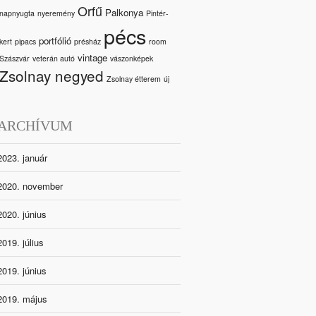
Orfű
Palkonya
napnyugta
nyeremény
Pintér-
pécs
portfólió
kert
pipacs
présház
room
vintage
Szászvár
veterán autó
vászonképek
Zsolnay negyed
Zsolnay étterem
új
ARCHÍVUM
2023. január
2020. november
2020. június
2019. július
2019. június
2019. május