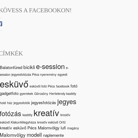
KÖVESS A FACEBOOKON!
CÍMKÉK
e-session
bicikli
Balatonfüred
e-
session jegyesfotózás Pécs nyeremény
egyedi
esküvő
fotó
esküvői fotó Pécs
facebook
gadgetfoto
gyerekek
Görcsöny
Hertelendy kastély
jegyes
jegyesfotózás
hold
ház
jegyesfotók
kreatív
fotózás
kastély
kreatív
esküvő Kiskunfélegyháza
kreatív esküvő Orfű
kreatív esküvő Pécs Malomvölgy
lufi
magány
modell
Malomvölgy
naplemente