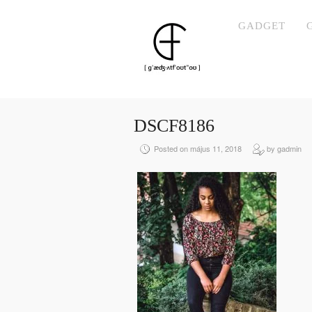
GADGET
DSCF8186
Posted on május 11, 2018
by gadmin