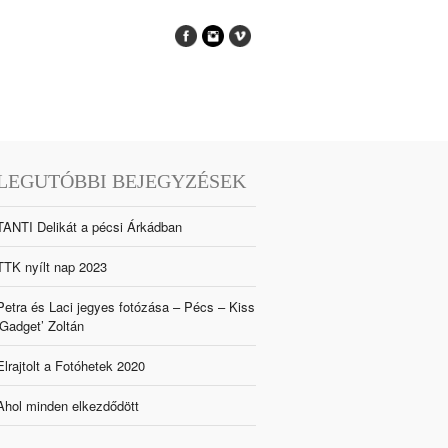
LEGUTÓBBI BEJEGYZÉSEK
TANTI Delikát a pécsi Árkádban
TTK nyílt nap 2023
Petra és Laci jegyes fotózása – Pécs – Kiss
‘Gadget’ Zoltán
Elrajtolt a Fotóhetek 2020
Ahol minden elkezdődött