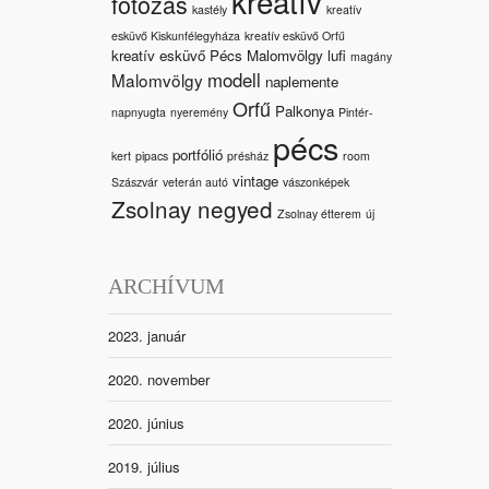
kreatív
fotózás
kastély
kreatív
esküvő Kiskunfélegyháza
kreatív esküvő Orfű
kreatív esküvő Pécs Malomvölgy
lufi
magány
modell
Malomvölgy
naplemente
Orfű
Palkonya
napnyugta
nyeremény
Pintér-
pécs
portfólió
kert
pipacs
présház
room
vintage
Szászvár
veterán autó
vászonképek
Zsolnay negyed
Zsolnay étterem
új
ARCHÍVUM
2023. január
2020. november
2020. június
2019. július