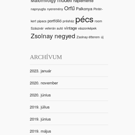
naplemente
Orfű
Palkonya
napnyugta
nyeremény
Pintér-
pécs
portfólió
kert
pipacs
présház
room
vintage
Szászvár
veterán autó
vászonképek
Zsolnay negyed
Zsolnay étterem
új
ARCHÍVUM
2023. január
2020. november
2020. június
2019. július
2019. június
2019. május