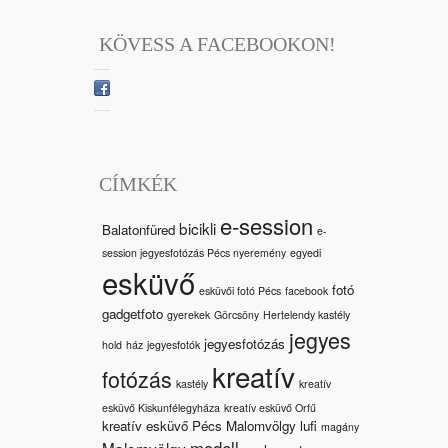
KÖVESS A FACEBOOKON!
CÍMKÉK
e-session
bicikli
Balatonfüred
e-
session jegyesfotózás Pécs nyeremény
egyedi
esküvő
fotó
esküvői fotó Pécs
facebook
gadgetfoto
gyerekek
Görcsöny
Hertelendy kastély
jegyes
jegyesfotózás
hold
ház
jegyesfotók
kreatív
fotózás
kastély
kreatív
esküvő Kiskunfélegyháza
kreatív esküvő Orfű
kreatív esküvő Pécs Malomvölgy
lufi
magány
modell
Malomvölgy