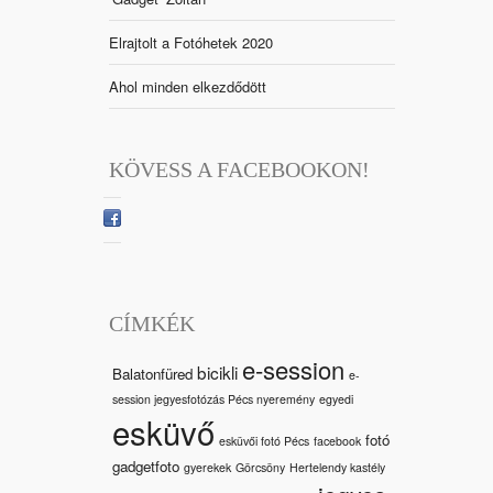
Elrajtolt a Fotóhetek 2020
Ahol minden elkezdődött
KÖVESS A FACEBOOKON!
CÍMKÉK
e-session
bicikli
Balatonfüred
e-
session jegyesfotózás Pécs nyeremény
egyedi
esküvő
fotó
esküvői fotó Pécs
facebook
gadgetfoto
gyerekek
Görcsöny
Hertelendy kastély