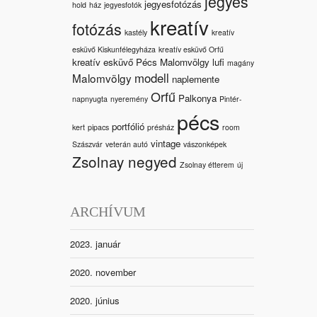
jegyes
jegyesfotózás
hold
ház
jegyesfotók
kreatív
fotózás
kastély
kreatív
esküvő Kiskunfélegyháza
kreatív esküvő Orfű
kreatív esküvő Pécs Malomvölgy
lufi
magány
modell
Malomvölgy
naplemente
Orfű
Palkonya
napnyugta
nyeremény
Pintér-
pécs
portfólió
kert
pipacs
présház
room
vintage
Szászvár
veterán autó
vászonképek
Zsolnay negyed
Zsolnay étterem
új
ARCHÍVUM
2023. január
2020. november
2020. június