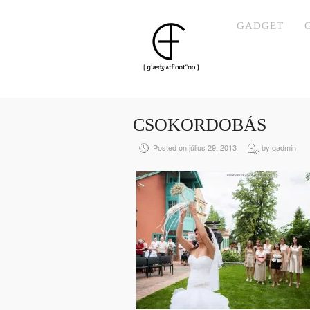
GADGET
CSOKORDOBÁS
Posted on július 29, 2013
by gadmin