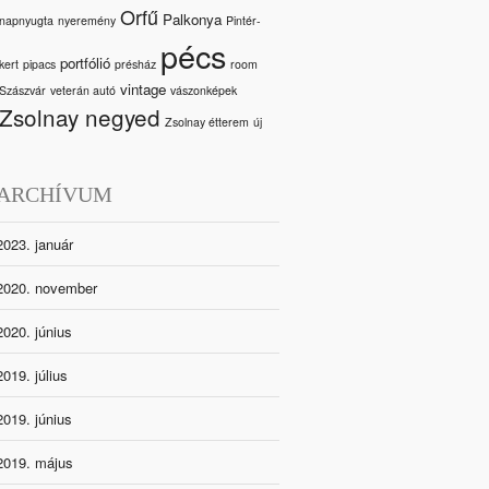
Orfű
Palkonya
napnyugta
nyeremény
Pintér-
pécs
portfólió
kert
pipacs
présház
room
vintage
Szászvár
veterán autó
vászonképek
Zsolnay negyed
Zsolnay étterem
új
ARCHÍVUM
2023. január
2020. november
2020. június
2019. július
2019. június
2019. május