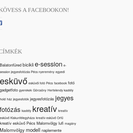
KÖVESS A FACEBOOKON!
CÍMKÉK
e-session
bicikli
Balatonfüred
e-
session jegyesfotózás Pécs nyeremény
egyedi
esküvő
fotó
esküvői fotó Pécs
facebook
gadgetfoto
gyerekek
Görcsöny
Hertelendy kastély
jegyes
jegyesfotózás
hold
ház
jegyesfotók
kreatív
fotózás
kastély
kreatív
esküvő Kiskunfélegyháza
kreatív esküvő Orfű
kreatív esküvő Pécs Malomvölgy
lufi
magány
modell
Malomvölgy
naplemente