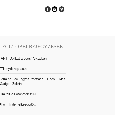
LEGUTÓBBI BEJEGYZÉSEK
TANTI Delikát a pécsi Árkádban
TTK nyílt nap 2023
Petra és Laci jegyes fotózása – Pécs – Kiss
‘Gadget’ Zoltán
Elrajtolt a Fotóhetek 2020
Ahol minden elkezdődött