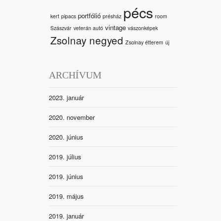
pécs
portfólió
kert
pipacs
présház
room
vintage
Szászvár
veterán autó
vászonképek
Zsolnay negyed
Zsolnay étterem
új
ARCHÍVUM
2023. január
2020. november
2020. június
2019. július
2019. június
2019. május
2019. január