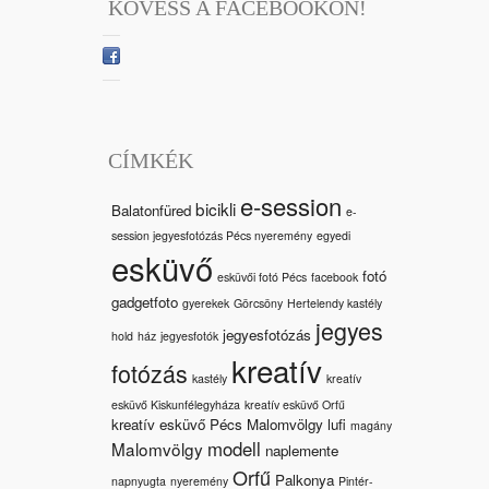
KÖVESS A FACEBOOKON!
CÍMKÉK
e-session
bicikli
Balatonfüred
e-
session jegyesfotózás Pécs nyeremény
egyedi
esküvő
fotó
esküvői fotó Pécs
facebook
gadgetfoto
gyerekek
Görcsöny
Hertelendy kastély
jegyes
jegyesfotózás
hold
ház
jegyesfotók
kreatív
fotózás
kastély
kreatív
esküvő Kiskunfélegyháza
kreatív esküvő Orfű
kreatív esküvő Pécs Malomvölgy
lufi
magány
modell
Malomvölgy
naplemente
Orfű
Palkonya
napnyugta
nyeremény
Pintér-