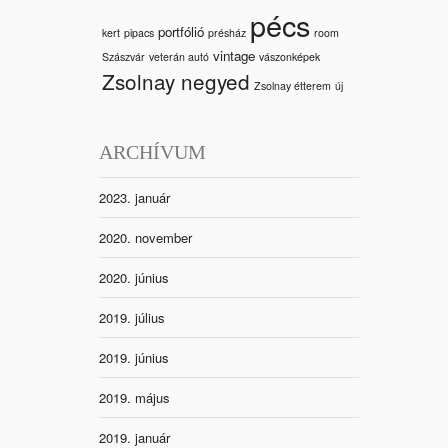
pécs
portfólió
kert
pipacs
présház
room
vintage
Szászvár
veterán autó
vászonképek
Zsolnay negyed
Zsolnay étterem
új
ARCHÍVUM
2023. január
2020. november
2020. június
2019. július
2019. június
2019. május
2019. január