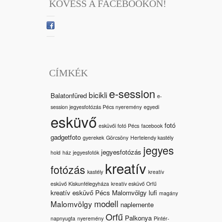
KÖVESS A FACEBOOKON!
CÍMKÉK
e-session
bicikli
Balatonfüred
e-
session jegyesfotózás Pécs nyeremény
egyedi
esküvő
fotó
esküvői fotó Pécs
facebook
gadgetfoto
gyerekek
Görcsöny
Hertelendy kastély
jegyes
jegyesfotózás
hold
ház
jegyesfotók
kreatív
fotózás
kastély
kreatív
esküvő Kiskunfélegyháza
kreatív esküvő Orfű
kreatív esküvő Pécs Malomvölgy
lufi
magány
modell
Malomvölgy
naplemente
Orfű
Palkonya
napnyugta
nyeremény
Pintér-