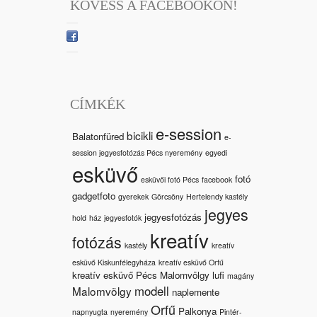
KÖVESS A FACEBOOKON!
CÍMKÉK
e-session
bicikli
Balatonfüred
e-
session jegyesfotózás Pécs nyeremény
egyedi
esküvő
fotó
esküvői fotó Pécs
facebook
gadgetfoto
gyerekek
Görcsöny
Hertelendy kastély
jegyes
jegyesfotózás
hold
ház
jegyesfotók
kreatív
fotózás
kastély
kreatív
esküvő Kiskunfélegyháza
kreatív esküvő Orfű
kreatív esküvő Pécs Malomvölgy
lufi
magány
modell
Malomvölgy
naplemente
Orfű
Palkonya
napnyugta
nyeremény
Pintér-