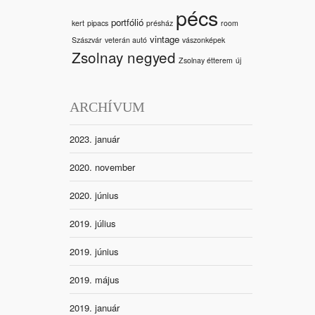
pécs
portfólió
kert
pipacs
présház
room
vintage
Szászvár
veterán autó
vászonképek
Zsolnay negyed
Zsolnay étterem
új
ARCHÍVUM
2023. január
2020. november
2020. június
2019. július
2019. június
2019. május
2019. január