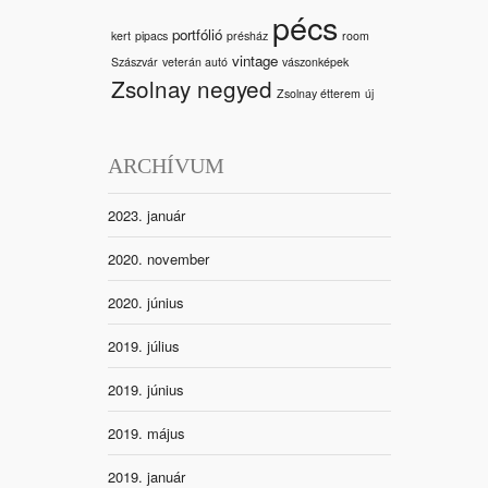
pécs
portfólió
kert
pipacs
présház
room
vintage
Szászvár
veterán autó
vászonképek
Zsolnay negyed
Zsolnay étterem
új
ARCHÍVUM
2023. január
2020. november
2020. június
2019. július
2019. június
2019. május
2019. január