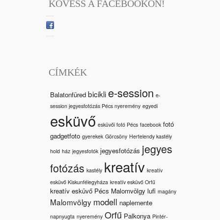
KÖVESS A FACEBOOKON!
CÍMKÉK
e-session
bicikli
Balatonfüred
e-
session jegyesfotózás Pécs nyeremény
egyedi
esküvő
fotó
esküvői fotó Pécs
facebook
gadgetfoto
gyerekek
Görcsöny
Hertelendy kastély
jegyes
jegyesfotózás
hold
ház
jegyesfotók
kreatív
fotózás
kastély
kreatív
esküvő Kiskunfélegyháza
kreatív esküvő Orfű
kreatív esküvő Pécs Malomvölgy
lufi
magány
modell
Malomvölgy
naplemente
Orfű
Palkonya
napnyugta
nyeremény
Pintér-