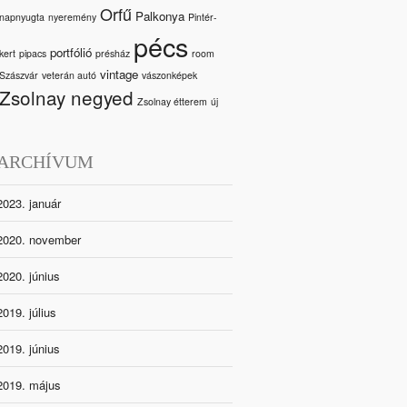
Orfű
Palkonya
napnyugta
nyeremény
Pintér-
pécs
portfólió
kert
pipacs
présház
room
vintage
Szászvár
veterán autó
vászonképek
Zsolnay negyed
Zsolnay étterem
új
ARCHÍVUM
2023. január
2020. november
2020. június
2019. július
2019. június
2019. május