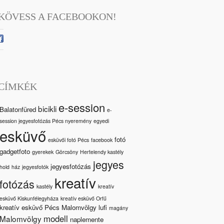
KÖVESS A FACEBOOKON!
CÍMKÉK
e-session
bicikli
Balatonfüred
e-
session jegyesfotózás Pécs nyeremény
egyedi
esküvő
fotó
esküvői fotó Pécs
facebook
gadgetfoto
gyerekek
Görcsöny
Hertelendy kastély
jegyes
jegyesfotózás
hold
ház
jegyesfotók
kreatív
fotózás
kastély
kreatív
esküvő Kiskunfélegyháza
kreatív esküvő Orfű
kreatív esküvő Pécs Malomvölgy
lufi
magány
modell
Malomvölgy
naplemente