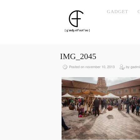
GADGET
IMG_2045
Posted on november 10, 2013
by gadmi