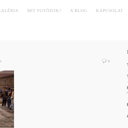
GALÉRIA
MIT FOTÓZOK?
A BLOG
KAPCSOLAT
n
0