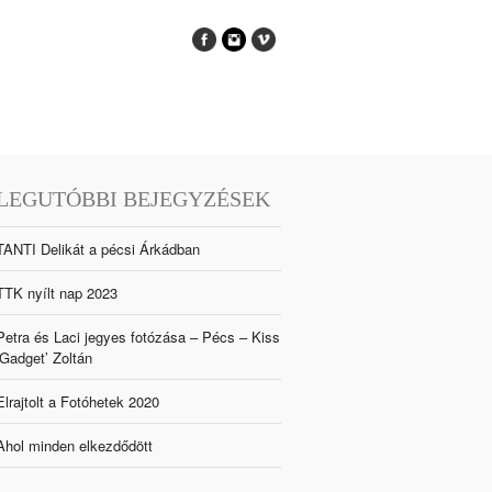
LEGUTÓBBI BEJEGYZÉSEK
TANTI Delikát a pécsi Árkádban
TTK nyílt nap 2023
Petra és Laci jegyes fotózása – Pécs – Kiss
‘Gadget’ Zoltán
Elrajtolt a Fotóhetek 2020
Ahol minden elkezdődött