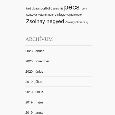
pécs
portfólió
kert
pipacs
présház
room
vintage
Szászvár
veterán autó
vászonképek
Zsolnay negyed
Zsolnay étterem
új
ARCHÍVUM
2023. január
2020. november
2020. június
2019. július
2019. június
2019. május
2019. január