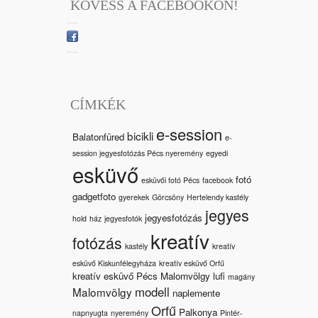
KÖVESS A FACEBOOKON!
CÍMKÉK
e-session
bicikli
Balatonfüred
e-
session jegyesfotózás Pécs nyeremény
egyedi
esküvő
fotó
esküvői fotó Pécs
facebook
gadgetfoto
gyerekek
Görcsöny
Hertelendy kastély
jegyes
jegyesfotózás
hold
ház
jegyesfotók
kreatív
fotózás
kastély
kreatív
esküvő Kiskunfélegyháza
kreatív esküvő Orfű
kreatív esküvő Pécs Malomvölgy
lufi
magány
modell
Malomvölgy
naplemente
Orfű
Palkonya
napnyugta
nyeremény
Pintér-