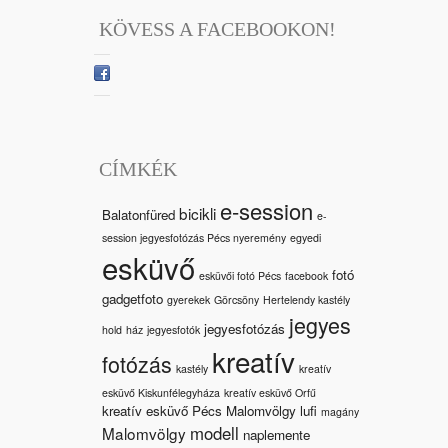
KÖVESS A FACEBOOKON!
CÍMKÉK
e-session
bicikli
Balatonfüred
e-
session jegyesfotózás Pécs nyeremény
egyedi
esküvő
fotó
esküvői fotó Pécs
facebook
gadgetfoto
gyerekek
Görcsöny
Hertelendy kastély
jegyes
jegyesfotózás
hold
ház
jegyesfotók
kreatív
fotózás
kastély
kreatív
esküvő Kiskunfélegyháza
kreatív esküvő Orfű
kreatív esküvő Pécs Malomvölgy
lufi
magány
modell
Malomvölgy
naplemente