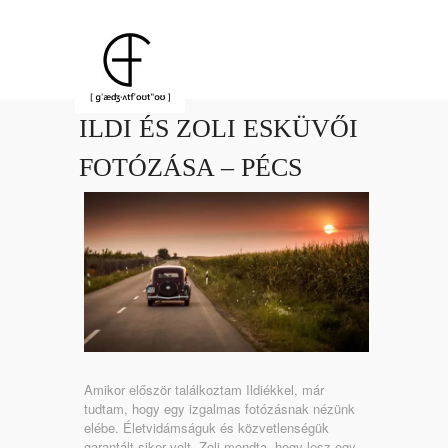
ILDI ÉS ZOLI ESKÜVŐI
FOTÓZÁSA – PÉCS
Amikor először találkoztam Ildiékkel, már
tudtam, hogy egy izgalmas fotózásnak nézünk
elébe. Életvidámságuk és közvetlenségük
garantált siker volt. Zoli mondta, hogy lesz egy