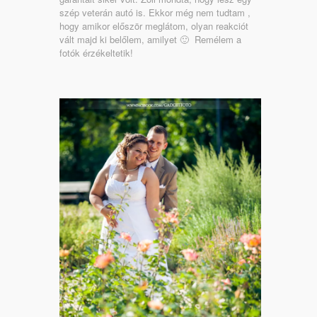
szép veterán autó is. Ekkor még nem tudtam ,
hogy amikor először meglátom, olyan reakciót
vált majd ki belőlem, amilyet 🙂 Remélem a
fotók érzékeltetik!