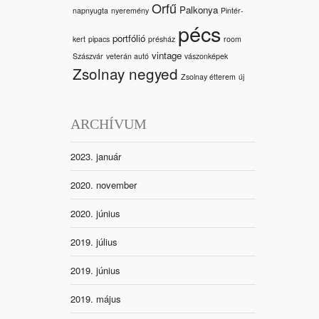
Orfű
Palkonya
napnyugta
nyeremény
Pintér-
pécs
portfólió
kert
pipacs
présház
room
vintage
Szászvár
veterán autó
vászonképek
Zsolnay negyed
Zsolnay étterem
új
ARCHÍVUM
2023. január
2020. november
2020. június
2019. július
2019. június
2019. május