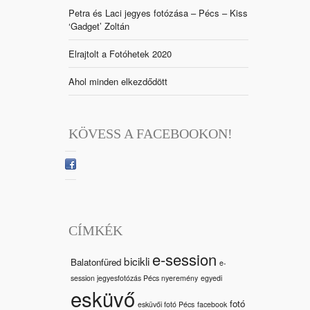
Petra és Laci jegyes fotózása – Pécs – Kiss
‘Gadget’ Zoltán
Elrajtolt a Fotóhetek 2020
Ahol minden elkezdődött
KÖVESS A FACEBOOKON!
CÍMKÉK
e-session
bicikli
Balatonfüred
e-
session jegyesfotózás Pécs nyeremény
egyedi
esküvő
fotó
esküvői fotó Pécs
facebook