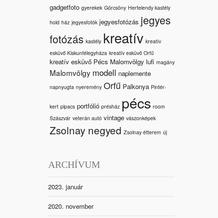
gadgetfoto
gyerekek
Görcsöny
Hertelendy kastély
jegyes
jegyesfotózás
hold
ház
jegyesfotók
kreatív
fotózás
kastély
kreatív
esküvő Kiskunfélegyháza
kreatív esküvő Orfű
kreatív esküvő Pécs Malomvölgy
lufi
magány
modell
Malomvölgy
naplemente
Orfű
Palkonya
napnyugta
nyeremény
Pintér-
pécs
portfólió
kert
pipacs
présház
room
vintage
Szászvár
veterán autó
vászonképek
Zsolnay negyed
Zsolnay étterem
új
ARCHÍVUM
2023. január
2020. november