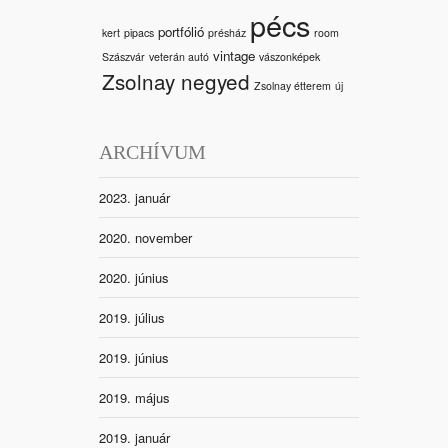
pécs
portfólió
kert
pipacs
présház
room
vintage
Szászvár
veterán autó
vászonképek
Zsolnay negyed
Zsolnay étterem
új
ARCHÍVUM
2023. január
2020. november
2020. június
2019. július
2019. június
2019. május
2019. január