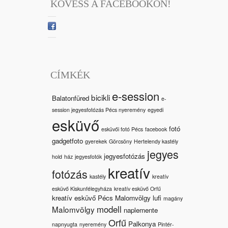
KÖVESS A FACEBOOKON!
CÍMKÉK
e-session
bicikli
Balatonfüred
e-
session jegyesfotózás Pécs nyeremény
egyedi
esküvő
fotó
esküvői fotó Pécs
facebook
gadgetfoto
gyerekek
Görcsöny
Hertelendy kastély
jegyes
jegyesfotózás
hold
ház
jegyesfotók
kreatív
fotózás
kastély
kreatív
esküvő Kiskunfélegyháza
kreatív esküvő Orfű
kreatív esküvő Pécs Malomvölgy
lufi
magány
modell
Malomvölgy
naplemente
Orfű
Palkonya
napnyugta
nyeremény
Pintér-