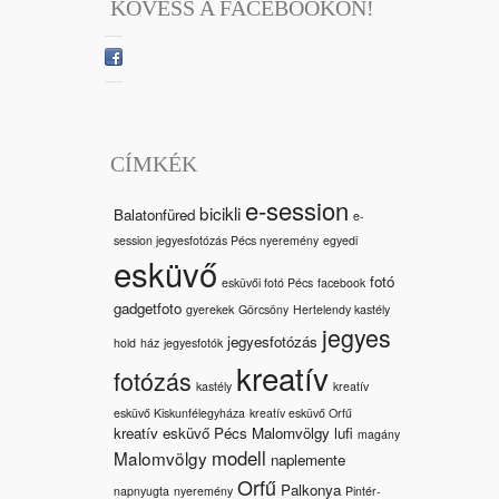
KÖVESS A FACEBOOKON!
CÍMKÉK
e-session
bicikli
Balatonfüred
e-
session jegyesfotózás Pécs nyeremény
egyedi
esküvő
fotó
esküvői fotó Pécs
facebook
gadgetfoto
gyerekek
Görcsöny
Hertelendy kastély
jegyes
jegyesfotózás
hold
ház
jegyesfotók
kreatív
fotózás
kastély
kreatív
esküvő Kiskunfélegyháza
kreatív esküvő Orfű
kreatív esküvő Pécs Malomvölgy
lufi
magány
modell
Malomvölgy
naplemente
Orfű
Palkonya
napnyugta
nyeremény
Pintér-