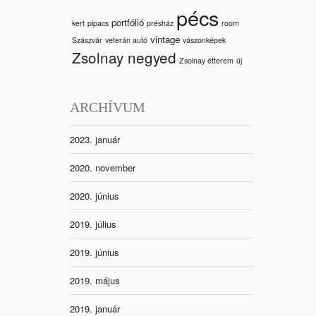
pécs
portfólió
kert
pipacs
présház
room
vintage
Szászvár
veterán autó
vászonképek
Zsolnay negyed
Zsolnay étterem
új
ARCHÍVUM
2023. január
2020. november
2020. június
2019. július
2019. június
2019. május
2019. január