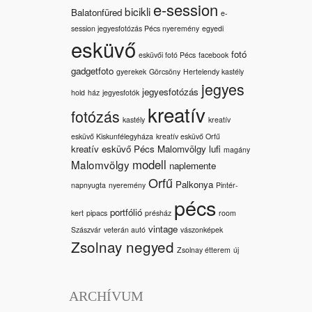
e-session
bicikli
Balatonfüred
e-
session jegyesfotózás Pécs nyeremény
egyedi
esküvő
fotó
esküvői fotó Pécs
facebook
gadgetfoto
gyerekek
Görcsöny
Hertelendy kastély
jegyes
jegyesfotózás
hold
ház
jegyesfotók
kreatív
fotózás
kastély
kreatív
esküvő Kiskunfélegyháza
kreatív esküvő Orfű
kreatív esküvő Pécs Malomvölgy
lufi
magány
modell
Malomvölgy
naplemente
Orfű
Palkonya
napnyugta
nyeremény
Pintér-
pécs
portfólió
kert
pipacs
présház
room
vintage
Szászvár
veterán autó
vászonképek
Zsolnay negyed
Zsolnay étterem
új
ARCHÍVUM