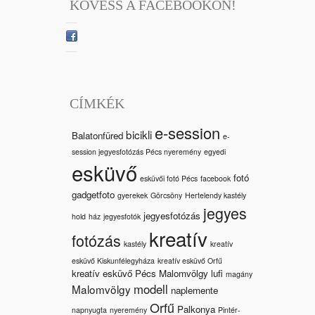
KÖVESS A FACEBOOKON!
CÍMKÉK
e-session
bicikli
Balatonfüred
e-
session jegyesfotózás Pécs nyeremény
egyedi
esküvő
fotó
esküvői fotó Pécs
facebook
gadgetfoto
gyerekek
Görcsöny
Hertelendy kastély
jegyes
jegyesfotózás
hold
ház
jegyesfotók
kreatív
fotózás
kastély
kreatív
esküvő Kiskunfélegyháza
kreatív esküvő Orfű
kreatív esküvő Pécs Malomvölgy
lufi
magány
modell
Malomvölgy
naplemente
Orfű
Palkonya
napnyugta
nyeremény
Pintér-