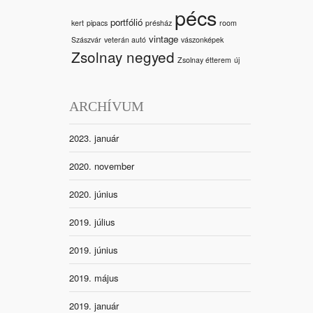
pécs
portfólió
kert
pipacs
présház
room
vintage
Szászvár
veterán autó
vászonképek
Zsolnay negyed
Zsolnay étterem
új
ARCHÍVUM
2023. január
2020. november
2020. június
2019. július
2019. június
2019. május
2019. január