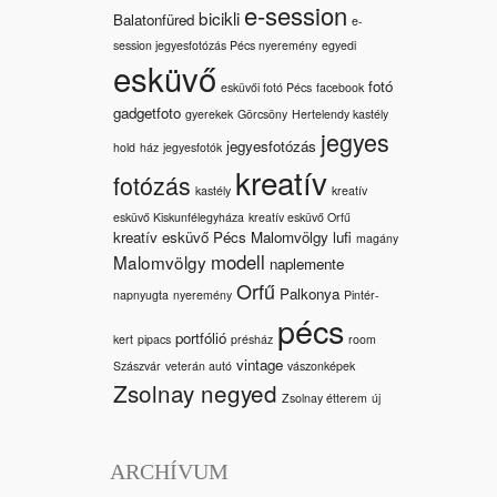
e-session
bicikli
Balatonfüred
e-
session jegyesfotózás Pécs nyeremény
egyedi
esküvő
fotó
esküvői fotó Pécs
facebook
gadgetfoto
gyerekek
Görcsöny
Hertelendy kastély
jegyes
jegyesfotózás
hold
ház
jegyesfotók
kreatív
fotózás
kastély
kreatív
esküvő Kiskunfélegyháza
kreatív esküvő Orfű
kreatív esküvő Pécs Malomvölgy
lufi
magány
modell
Malomvölgy
naplemente
Orfű
Palkonya
napnyugta
nyeremény
Pintér-
pécs
portfólió
kert
pipacs
présház
room
vintage
Szászvár
veterán autó
vászonképek
Zsolnay negyed
Zsolnay étterem
új
ARCHÍVUM