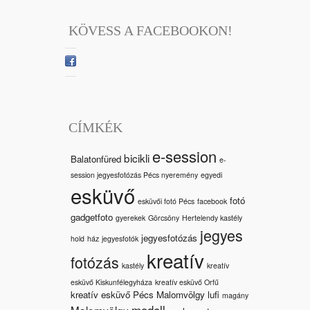
KÖVESS A FACEBOOKON!
CÍMKÉK
e-session
bicikli
Balatonfüred
e-
session jegyesfotózás Pécs nyeremény
egyedi
esküvő
fotó
esküvői fotó Pécs
facebook
gadgetfoto
gyerekek
Görcsöny
Hertelendy kastély
jegyes
jegyesfotózás
hold
ház
jegyesfotók
kreatív
fotózás
kastély
kreatív
esküvő Kiskunfélegyháza
kreatív esküvő Orfű
kreatív esküvő Pécs Malomvölgy
lufi
magány
modell
Malomvölgy