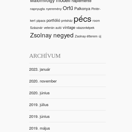
naplemente
Orfű
Palkonya
napnyugta
nyeremény
Pintér-
pécs
portfólió
kert
pipacs
présház
room
vintage
Szászvár
veterán autó
vászonképek
Zsolnay negyed
Zsolnay étterem
új
ARCHÍVUM
2023. január
2020. november
2020. június
2019. július
2019. június
2019. május