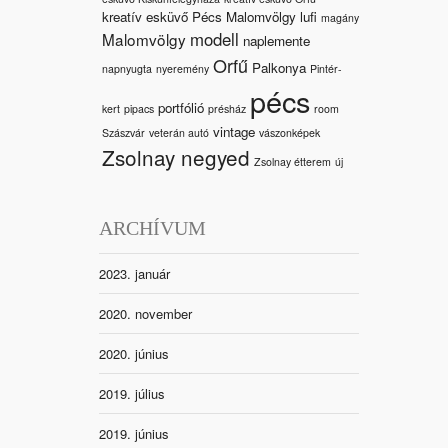
kreatív esküvő Pécs Malomvölgy
lufi
magány
modell
Malomvölgy
naplemente
Orfű
Palkonya
napnyugta
nyeremény
Pintér-
pécs
portfólió
kert
pipacs
présház
room
vintage
Szászvár
veterán autó
vászonképek
Zsolnay negyed
Zsolnay étterem
új
ARCHÍVUM
2023. január
2020. november
2020. június
2019. július
2019. június