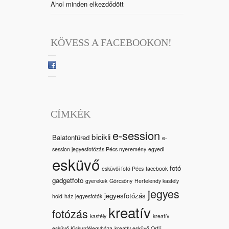
Ahol minden elkezdődött
KÖVESS A FACEBOOKON!
CÍMKÉK
e-session
bicikli
Balatonfüred
e-
session jegyesfotózás Pécs nyeremény
egyedi
esküvő
fotó
esküvői fotó Pécs
facebook
gadgetfoto
gyerekek
Görcsöny
Hertelendy kastély
jegyes
jegyesfotózás
hold
ház
jegyesfotók
kreatív
fotózás
kastély
kreatív
esküvő Kiskunfélegyháza
kreatív esküvő Orfű