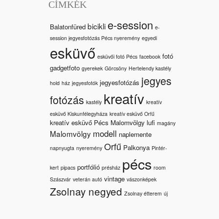
CÍMKÉK
e-session
bicikli
Balatonfüred
e-
session jegyesfotózás Pécs nyeremény
egyedi
esküvő
fotó
esküvői fotó Pécs
facebook
gadgetfoto
gyerekek
Görcsöny
Hertelendy kastély
jegyes
jegyesfotózás
hold
ház
jegyesfotók
kreatív
fotózás
kastély
kreatív
esküvő Kiskunfélegyháza
kreatív esküvő Orfű
kreatív esküvő Pécs Malomvölgy
lufi
magány
modell
Malomvölgy
naplemente
Orfű
Palkonya
napnyugta
nyeremény
Pintér-
pécs
portfólió
kert
pipacs
présház
room
vintage
Szászvár
veterán autó
vászonképek
Zsolnay negyed
Zsolnay étterem
új