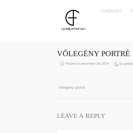
GADGET
VŐLEGÉNY PORTRÉ
Posted on december 26, 2014
by gadmi
vőlegény portré
LEAVE A REPLY