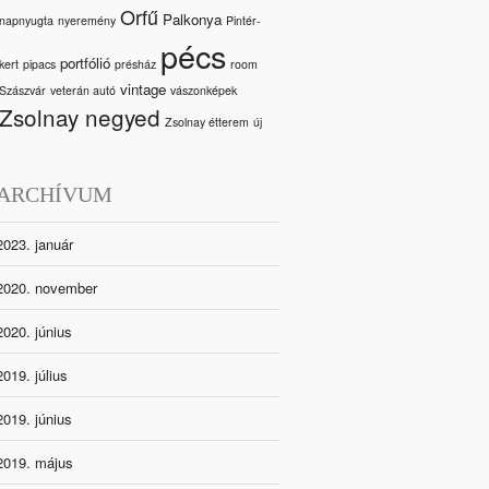
Orfű
Palkonya
napnyugta
nyeremény
Pintér-
pécs
portfólió
kert
pipacs
présház
room
vintage
Szászvár
veterán autó
vászonképek
Zsolnay negyed
Zsolnay étterem
új
ARCHÍVUM
2023. január
2020. november
2020. június
2019. július
2019. június
2019. május