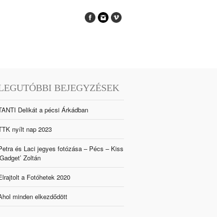
LEGUTÓBBI BEJEGYZÉSEK
TANTI Delikát a pécsi Árkádban
TTK nyílt nap 2023
Petra és Laci jegyes fotózása – Pécs – Kiss
‘Gadget’ Zoltán
Elrajtolt a Fotóhetek 2020
Ahol minden elkezdődött