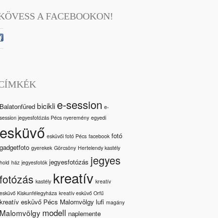
KÖVESS A FACEBOOKON!
CÍMKÉK
e-session
bicikli
Balatonfüred
e-
session jegyesfotózás Pécs nyeremény
egyedi
esküvő
fotó
esküvői fotó Pécs
facebook
gadgetfoto
gyerekek
Görcsöny
Hertelendy kastély
jegyes
jegyesfotózás
hold
ház
jegyesfotók
kreatív
fotózás
kastély
kreatív
esküvő Kiskunfélegyháza
kreatív esküvő Orfű
kreatív esküvő Pécs Malomvölgy
lufi
magány
modell
Malomvölgy
naplemente