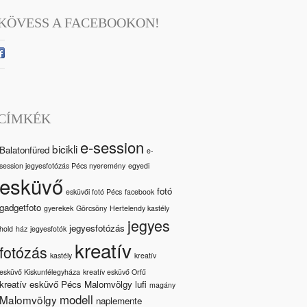
KÖVESS A FACEBOOKON!
CÍMKÉK
e-session
bicikli
Balatonfüred
e-
session jegyesfotózás Pécs nyeremény
egyedi
esküvő
fotó
esküvői fotó Pécs
facebook
gadgetfoto
gyerekek
Görcsöny
Hertelendy kastély
jegyes
jegyesfotózás
hold
ház
jegyesfotók
kreatív
fotózás
kastély
kreatív
esküvő Kiskunfélegyháza
kreatív esküvő Orfű
kreatív esküvő Pécs Malomvölgy
lufi
magány
modell
Malomvölgy
naplemente