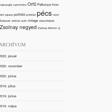
Orfű
Palkonya
napnyugta
nyeremény
Pintér-
pécs
portfólió
kert
pipacs
présház
room
vintage
Szászvár
veterán autó
vászonképek
Zsolnay negyed
Zsolnay étterem
új
ARCHÍVUM
2023. január
2020. november
2020. június
2019. július
2019. június
2019. május