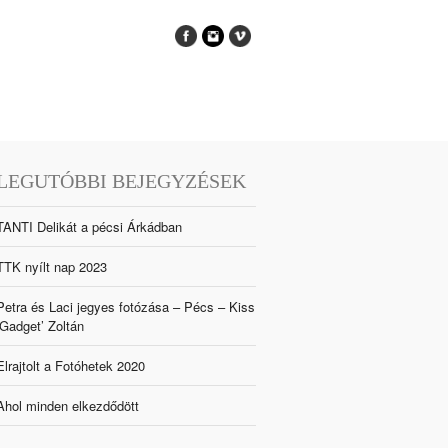
LEGUTÓBBI BEJEGYZÉSEK
TANTI Delikát a pécsi Árkádban
TTK nyílt nap 2023
Petra és Laci jegyes fotózása – Pécs – Kiss
‘Gadget’ Zoltán
Elrajtolt a Fotóhetek 2020
Ahol minden elkezdődött