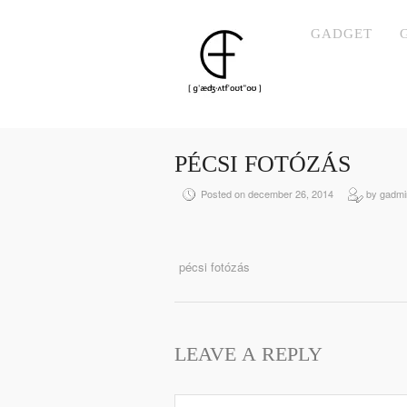
GADGET
PÉCSI FOTÓZÁS
Posted on december 26, 2014
by gadmi
pécsi fotózás
LEAVE A REPLY