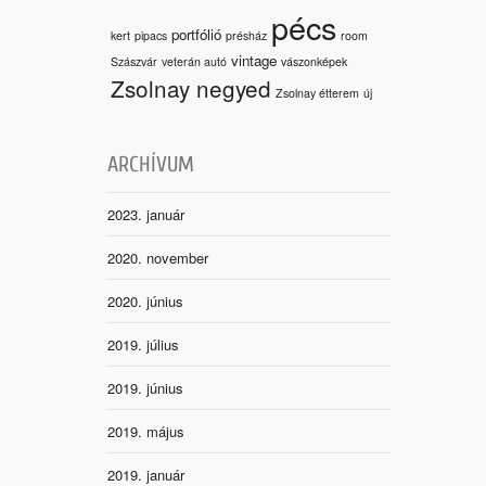
pécs
portfólió
kert
pipacs
présház
room
vintage
Szászvár
veterán autó
vászonképek
Zsolnay negyed
Zsolnay étterem
új
ARCHÍVUM
2023. január
2020. november
2020. június
2019. július
2019. június
2019. május
2019. január