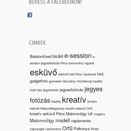
KÖVESS A FACEBOOKON!
CÍMKÉK
e-session
bicikli
Balatonfüred
e-
session jegyesfotózás Pécs nyeremény
egyedi
esküvő
fotó
esküvői fotó Pécs
facebook
gadgetfoto
gyerekek
Görcsöny
Hertelendy kastély
jegyes
jegyesfotózás
hold
ház
jegyesfotók
kreatív
fotózás
kastély
kreatív
esküvő Kiskunfélegyháza
kreatív esküvő Orfű
kreatív esküvő Pécs Malomvölgy
lufi
magány
modell
Malomvölgy
naplemente
Orfű
Palkonya
napnyugta
nyeremény
Pintér-