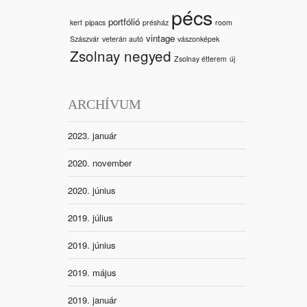
pécs
portfólió
kert
pipacs
présház
room
vintage
Szászvár
veterán autó
vászonképek
Zsolnay negyed
Zsolnay étterem
új
ARCHÍVUM
2023. január
2020. november
2020. június
2019. július
2019. június
2019. május
2019. január