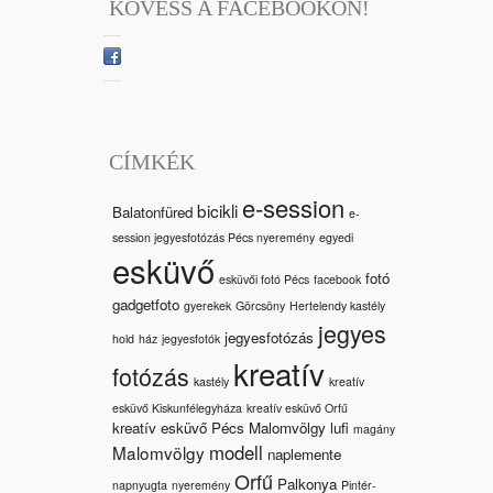
KÖVESS A FACEBOOKON!
CÍMKÉK
e-session
bicikli
Balatonfüred
e-
session jegyesfotózás Pécs nyeremény
egyedi
esküvő
fotó
esküvői fotó Pécs
facebook
gadgetfoto
gyerekek
Görcsöny
Hertelendy kastély
jegyes
jegyesfotózás
hold
ház
jegyesfotók
kreatív
fotózás
kastély
kreatív
esküvő Kiskunfélegyháza
kreatív esküvő Orfű
kreatív esküvő Pécs Malomvölgy
lufi
magány
modell
Malomvölgy
naplemente
Orfű
Palkonya
napnyugta
nyeremény
Pintér-