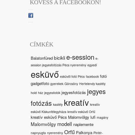
KÖVESS A FACEBOOKON!
CÍMKÉK
e-session
bicikli
Balatonfüred
e-
session jegyesfotózás Pécs nyeremény
egyedi
esküvő
fotó
esküvői fotó Pécs
facebook
gadgetfoto
gyerekek
Görcsöny
Hertelendy kastély
jegyes
jegyesfotózás
hold
ház
jegyesfotók
kreatív
fotózás
kastély
kreatív
esküvő Kiskunfélegyháza
kreatív esküvő Orfű
kreatív esküvő Pécs Malomvölgy
lufi
magány
modell
Malomvölgy
naplemente
Orfű
Palkonya
napnyugta
nyeremény
Pintér-