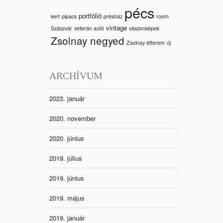
pécs
portfólió
kert
pipacs
présház
room
vintage
Szászvár
veterán autó
vászonképek
Zsolnay negyed
Zsolnay étterem
új
ARCHÍVUM
2023. január
2020. november
2020. június
2019. július
2019. június
2019. május
2019. január