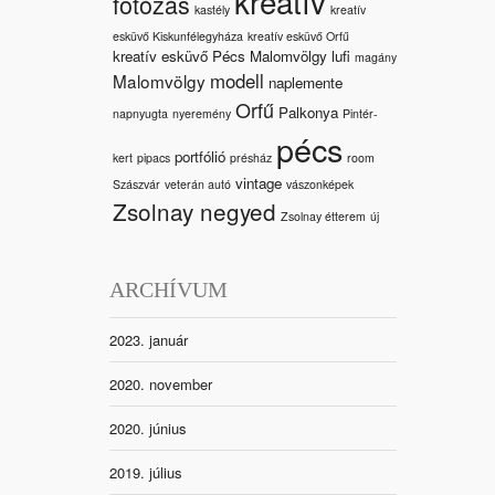
kreatív
fotózás
kastély
kreatív
esküvő Kiskunfélegyháza
kreatív esküvő Orfű
kreatív esküvő Pécs Malomvölgy
lufi
magány
modell
Malomvölgy
naplemente
Orfű
Palkonya
napnyugta
nyeremény
Pintér-
pécs
portfólió
kert
pipacs
présház
room
vintage
Szászvár
veterán autó
vászonképek
Zsolnay negyed
Zsolnay étterem
új
ARCHÍVUM
2023. január
2020. november
2020. június
2019. július