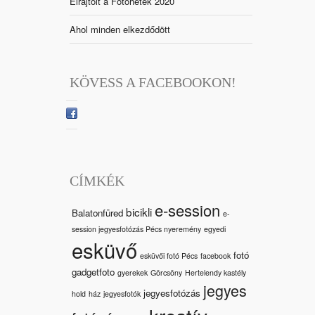
Elrajtolt a Fotóhetek 2020
Ahol minden elkezdődött
KÖVESS A FACEBOOKON!
CÍMKÉK
e-session
bicikli
Balatonfüred
e-
session jegyesfotózás Pécs nyeremény
egyedi
esküvő
fotó
esküvői fotó Pécs
facebook
gadgetfoto
gyerekek
Görcsöny
Hertelendy kastély
jegyes
jegyesfotózás
hold
ház
jegyesfotók