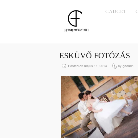
GADGET
ESKÜVŐ FOTÓZÁS
Posted on május 11, 2014
by gadmin