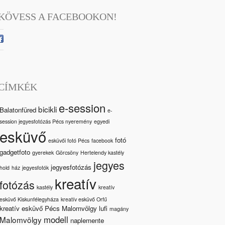
KÖVESS A FACEBOOKON!
CÍMKÉK
e-session
bicikli
Balatonfüred
e-
session jegyesfotózás Pécs nyeremény
egyedi
esküvő
fotó
esküvői fotó Pécs
facebook
gadgetfoto
gyerekek
Görcsöny
Hertelendy kastély
jegyes
jegyesfotózás
hold
ház
jegyesfotók
kreatív
fotózás
kastély
kreatív
esküvő Kiskunfélegyháza
kreatív esküvő Orfű
kreatív esküvő Pécs Malomvölgy
lufi
magány
modell
Malomvölgy
naplemente