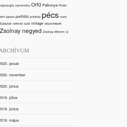
Orfű
Palkonya
napnyugta
nyeremény
Pintér-
pécs
portfólió
kert
pipacs
présház
room
vintage
Szászvár
veterán autó
vászonképek
Zsolnay negyed
Zsolnay étterem
új
ARCHÍVUM
2023. január
2020. november
2020. június
2019. július
2019. június
2019. május