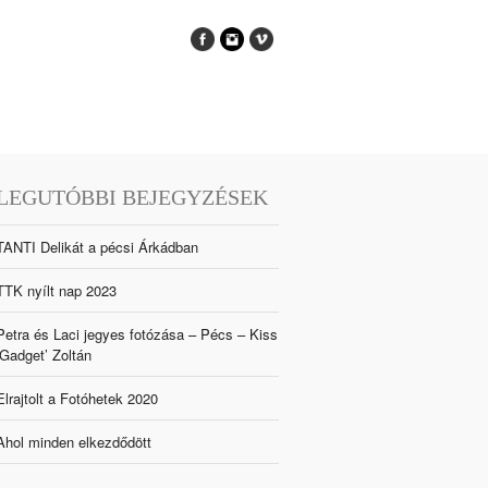
LEGUTÓBBI BEJEGYZÉSEK
TANTI Delikát a pécsi Árkádban
TTK nyílt nap 2023
Petra és Laci jegyes fotózása – Pécs – Kiss
‘Gadget’ Zoltán
Elrajtolt a Fotóhetek 2020
Ahol minden elkezdődött