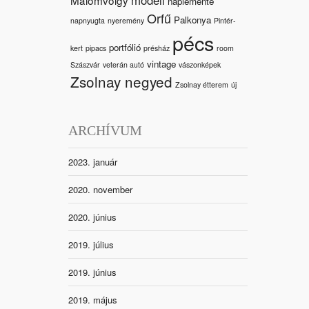
naplemente
Orfű
Palkonya
napnyugta
nyeremény
Pintér-
pécs
portfólió
kert
pipacs
présház
room
vintage
Szászvár
veterán autó
vászonképek
Zsolnay negyed
Zsolnay étterem
új
ARCHÍVUM
2023. január
2020. november
2020. június
2019. július
2019. június
2019. május