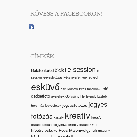
KÖVESS A FACEBOOKON!
CÍMKÉK
e-session
bicikli
Balatonfüred
e-
session jegyesfotózás Pécs nyeremény
egyedi
esküvő
fotó
esküvői fotó Pécs
facebook
gadgetfoto
gyerekek
Görcsöny
Hertelendy kastély
jegyes
jegyesfotózás
hold
ház
jegyesfotók
kreatív
fotózás
kastély
kreatív
esküvő Kiskunfélegyháza
kreatív esküvő Orfű
kreatív esküvő Pécs Malomvölgy
lufi
magány
modell
Malomvölgy