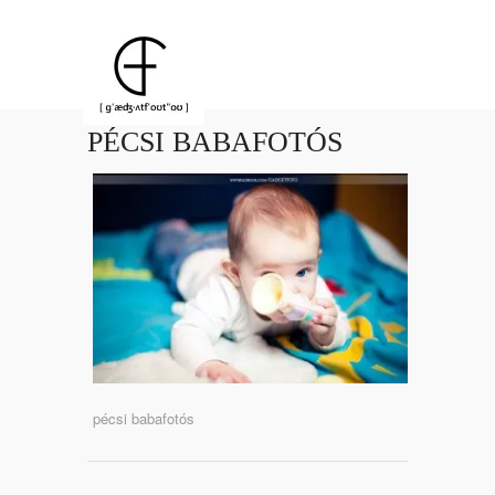
PÉCSI BABAFOTÓS
pécsi babafotós