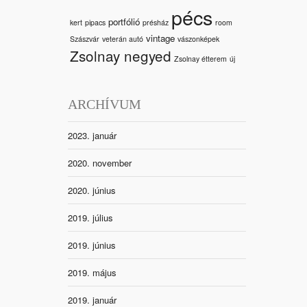
pécs
portfólió
kert
pipacs
présház
room
vintage
Szászvár
veterán autó
vászonképek
Zsolnay negyed
Zsolnay étterem
új
ARCHÍVUM
2023. január
2020. november
2020. június
2019. július
2019. június
2019. május
2019. január