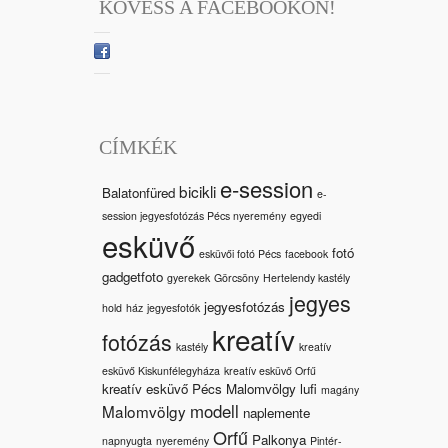
KÖVESS A FACEBOOKON!
CÍMKÉK
e-session
bicikli
Balatonfüred
e-
session jegyesfotózás Pécs nyeremény
egyedi
esküvő
fotó
esküvői fotó Pécs
facebook
gadgetfoto
gyerekek
Görcsöny
Hertelendy kastély
jegyes
jegyesfotózás
hold
ház
jegyesfotók
kreatív
fotózás
kastély
kreatív
esküvő Kiskunfélegyháza
kreatív esküvő Orfű
kreatív esküvő Pécs Malomvölgy
lufi
magány
modell
Malomvölgy
naplemente
Orfű
Palkonya
napnyugta
nyeremény
Pintér-