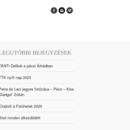
LEGUTÓBBI BEJEGYZÉSEK
TANTI Delikát a pécsi Árkádban
TTK nyílt nap 2023
Petra és Laci jegyes fotózása – Pécs – Kiss
‘Gadget’ Zoltán
Elrajtolt a Fotóhetek 2020
Ahol minden elkezdődött