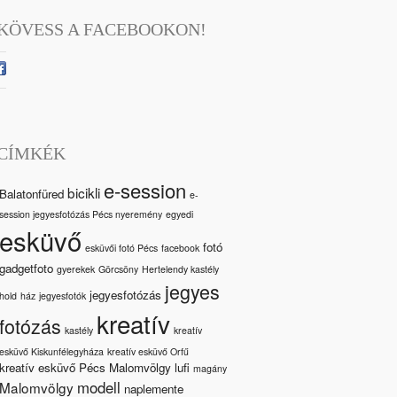
KÖVESS A FACEBOOKON!
CÍMKÉK
e-session
bicikli
Balatonfüred
e-
session jegyesfotózás Pécs nyeremény
egyedi
esküvő
fotó
esküvői fotó Pécs
facebook
gadgetfoto
gyerekek
Görcsöny
Hertelendy kastély
jegyes
jegyesfotózás
hold
ház
jegyesfotók
kreatív
fotózás
kastély
kreatív
esküvő Kiskunfélegyháza
kreatív esküvő Orfű
kreatív esküvő Pécs Malomvölgy
lufi
magány
modell
Malomvölgy
naplemente