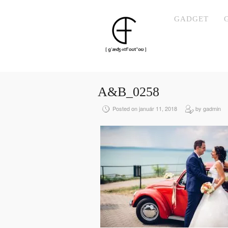
GADGET
A&B_0258
Posted on január 11, 2018
by gadmin