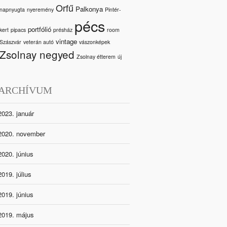
Orfű
Palkonya
napnyugta
nyeremény
Pintér-
pécs
portfólió
kert
pipacs
présház
room
vintage
Szászvár
veterán autó
vászonképek
Zsolnay negyed
Zsolnay étterem
új
ARCHÍVUM
2023. január
2020. november
2020. június
2019. július
2019. június
2019. május