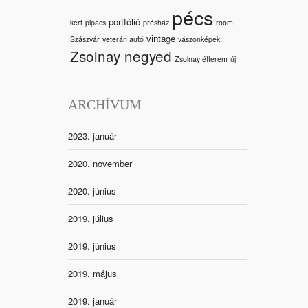
pécs
portfólió
kert
pipacs
présház
room
vintage
Szászvár
veterán autó
vászonképek
Zsolnay negyed
Zsolnay étterem
új
ARCHÍVUM
2023. január
2020. november
2020. június
2019. július
2019. június
2019. május
2019. január