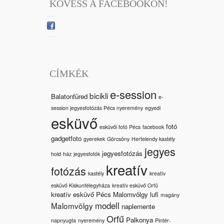
KÖVESS A FACEBOOKON!
CÍMKÉK
e-session
bicikli
Balatonfüred
e-
session jegyesfotózás Pécs nyeremény
egyedi
esküvő
fotó
esküvői fotó Pécs
facebook
gadgetfoto
gyerekek
Görcsöny
Hertelendy kastély
jegyes
jegyesfotózás
hold
ház
jegyesfotók
kreatív
fotózás
kastély
kreatív
esküvő Kiskunfélegyháza
kreatív esküvő Orfű
kreatív esküvő Pécs Malomvölgy
lufi
magány
modell
Malomvölgy
naplemente
Orfű
Palkonya
napnyugta
nyeremény
Pintér-