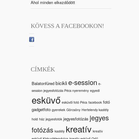
Ahol minden elkezdődött
KÖVESS A FACEBOOKON!
CÍMKÉK
e-session
bicikli
Balatonfüred
e-
session jegyesfotózás Pécs nyeremény
egyedi
esküvő
fotó
esküvői fotó Pécs
facebook
gadgetfoto
gyerekek
Görcsöny
Hertelendy kastély
jegyes
jegyesfotózás
hold
ház
jegyesfotók
kreatív
fotózás
kastély
kreatív
esküvő Kiskunfélegyháza
kreatív esküvő Orfű