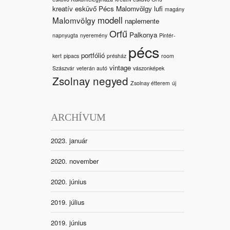
kreatív esküvő Pécs Malomvölgy
lufi
magány
modell
Malomvölgy
naplemente
Orfű
Palkonya
napnyugta
nyeremény
Pintér-
pécs
portfólió
kert
pipacs
présház
room
vintage
Szászvár
veterán autó
vászonképek
Zsolnay negyed
Zsolnay étterem
új
ARCHÍVUM
2023. január
2020. november
2020. június
2019. július
2019. június