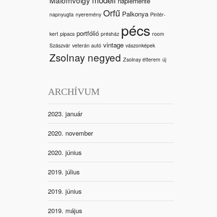
naplemente
Orfű
Palkonya
napnyugta
nyeremény
Pintér-
pécs
portfólió
kert
pipacs
présház
room
vintage
Szászvár
veterán autó
vászonképek
Zsolnay negyed
Zsolnay étterem
új
ARCHÍVUM
2023. január
2020. november
2020. június
2019. július
2019. június
2019. május