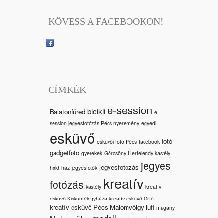
KÖVESS A FACEBOOKON!
CÍMKÉK
e-session
bicikli
Balatonfüred
e-
session jegyesfotózás Pécs nyeremény
egyedi
esküvő
fotó
esküvői fotó Pécs
facebook
gadgetfoto
gyerekek
Görcsöny
Hertelendy kastély
jegyes
jegyesfotózás
hold
ház
jegyesfotók
kreatív
fotózás
kastély
kreatív
esküvő Kiskunfélegyháza
kreatív esküvő Orfű
kreatív esküvő Pécs Malomvölgy
lufi
magány
modell
Malomvölgy