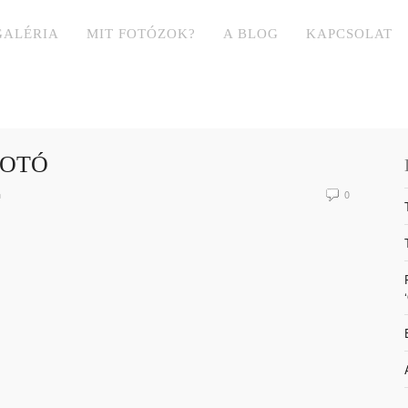
GALÉRIA
MIT FOTÓZOK?
A BLOG
KAPCSOLAT
FOTÓ
n
0