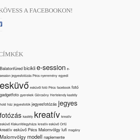
KÖVESS A FACEBOOKON!
CÍMKÉK
e-session
bicikli
Balatonfüred
e-
session jegyesfotózás Pécs nyeremény
egyedi
esküvő
fotó
esküvői fotó Pécs
facebook
gadgetfoto
gyerekek
Görcsöny
Hertelendy kastély
jegyes
jegyesfotózás
hold
ház
jegyesfotók
kreatív
fotózás
kastély
kreatív
esküvő Kiskunfélegyháza
kreatív esküvő Orfű
kreatív esküvő Pécs Malomvölgy
lufi
magány
modell
Malomvölgy
naplemente