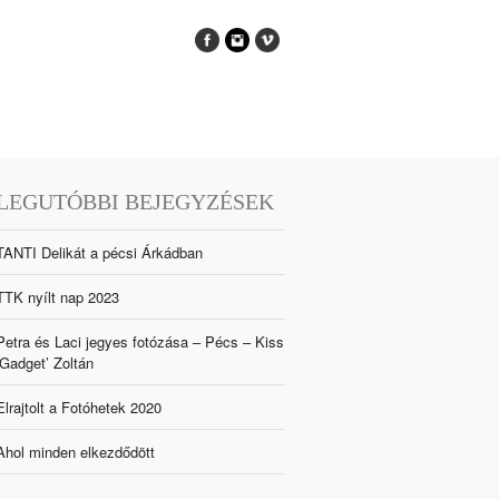
LEGUTÓBBI BEJEGYZÉSEK
TANTI Delikát a pécsi Árkádban
TTK nyílt nap 2023
Petra és Laci jegyes fotózása – Pécs – Kiss
‘Gadget’ Zoltán
Elrajtolt a Fotóhetek 2020
Ahol minden elkezdődött