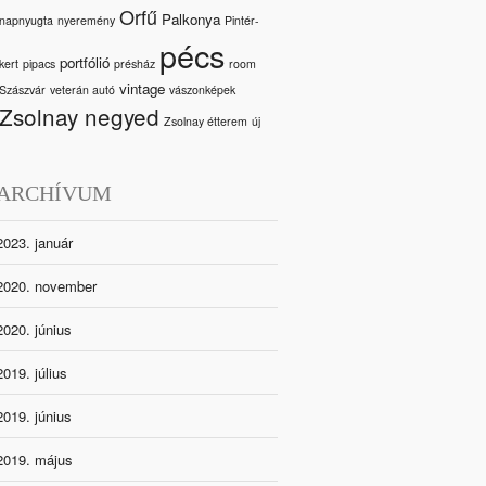
Orfű
Palkonya
napnyugta
nyeremény
Pintér-
pécs
portfólió
kert
pipacs
présház
room
vintage
Szászvár
veterán autó
vászonképek
Zsolnay negyed
Zsolnay étterem
új
ARCHÍVUM
2023. január
2020. november
2020. június
2019. július
2019. június
2019. május