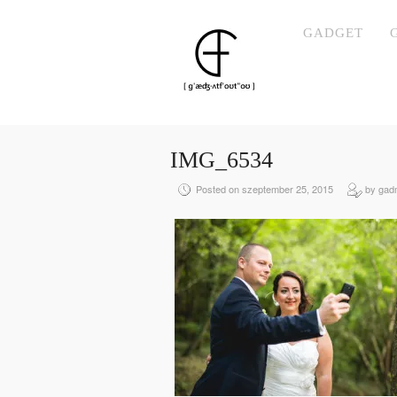
GADGET
IMG_6534
Posted on szeptember 25, 2015
by gad