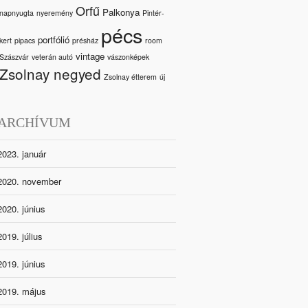
Orfű
Palkonya
napnyugta
nyeremény
Pintér-
pécs
portfólió
kert
pipacs
présház
room
vintage
Szászvár
veterán autó
vászonképek
Zsolnay negyed
Zsolnay étterem
új
ARCHÍVUM
2023. január
2020. november
2020. június
2019. július
2019. június
2019. május