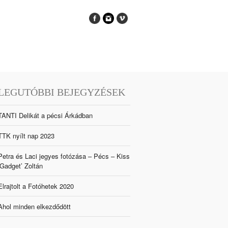
LEGUTÓBBI BEJEGYZÉSEK
TANTI Delikát a pécsi Árkádban
TTK nyílt nap 2023
Petra és Laci jegyes fotózása – Pécs – Kiss
‘Gadget’ Zoltán
Elrajtolt a Fotóhetek 2020
Ahol minden elkezdődött