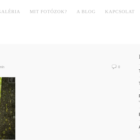
GALÉRIA
MIT FOTÓZOK?
A BLOG
KAPCSOLAT
min
0