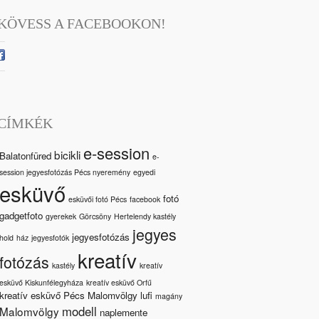
KÖVESS A FACEBOOKON!
CÍMKÉK
e-session
bicikli
Balatonfüred
e-
session jegyesfotózás Pécs nyeremény
egyedi
esküvő
fotó
esküvői fotó Pécs
facebook
gadgetfoto
gyerekek
Görcsöny
Hertelendy kastély
jegyes
jegyesfotózás
hold
ház
jegyesfotók
kreatív
fotózás
kastély
kreatív
esküvő Kiskunfélegyháza
kreatív esküvő Orfű
kreatív esküvő Pécs Malomvölgy
lufi
magány
modell
Malomvölgy
naplemente