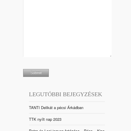
LEGUTÓBBI BEJEGYZÉSEK
TANTI Delikát a pécsi Árkádban
TTK nyílt nap 2023
Petra és Laci jegyes fotózása – Pécs – Kiss