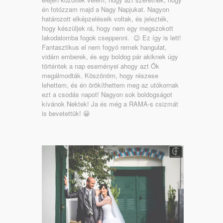
én fotózzam majd a Nagy Napjukat. Nagyon
határozott elképzeléseik voltak, és jelezték,
hogy készüljek rá, hogy nem egy megszokott
lakodalomba fogok cseppenni. 😉 Ez így is lett!
Fantasztikus el nem fogyó remek hangulat,
vidám emberek, és egy boldog pár akiknek úgy
történtek a nap eseményei ahogy azt Ők
megálmodták. Köszönöm, hogy részese
lehettem, és én örökíthettem meg az utókornak
ezt a csodás napot! Nagyon sok boldogságot
kívánok Nektek! Ja és még a RAMA-s csizmát
is bevetettük! 😀