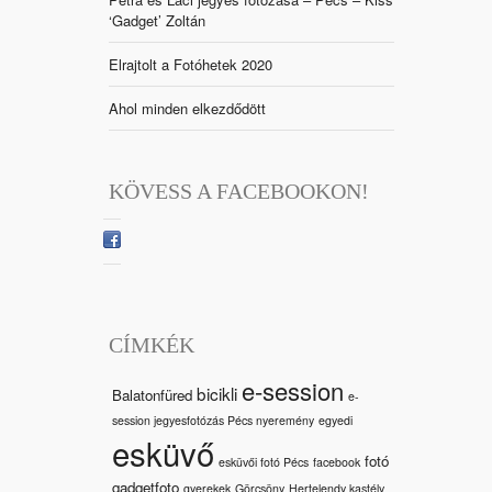
‘Gadget’ Zoltán
Elrajtolt a Fotóhetek 2020
Ahol minden elkezdődött
KÖVESS A FACEBOOKON!
CÍMKÉK
e-session
bicikli
Balatonfüred
e-
session jegyesfotózás Pécs nyeremény
egyedi
esküvő
fotó
esküvői fotó Pécs
facebook
gadgetfoto
gyerekek
Görcsöny
Hertelendy kastély