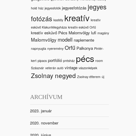
jegyes
jegyesfotózás
hold
ház
jegyesfotók
kreatív
fotózás
kastély
kreatív
esküvő Kiskunfélegyháza
kreatív esküvő Orfű
kreatív esküvő Pécs Malomvölgy
lufi
magány
modell
Malomvölgy
naplemente
Orfű
Palkonya
napnyugta
nyeremény
Pintér-
pécs
portfólió
kert
pipacs
présház
room
vintage
Szászvár
veterán autó
vászonképek
Zsolnay negyed
Zsolnay étterem
új
ARCHÍVUM
2023. január
2020. november
2020. június