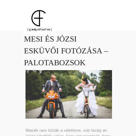
MESI ÉS JÓZSI
ESKÜVŐI FOTÓZÁSA –
PALOTABOZSOK
Mesiék nem bízták a véletlenre, már tavaly év
elején közölték velem, hogy azt szeretnék, hogy