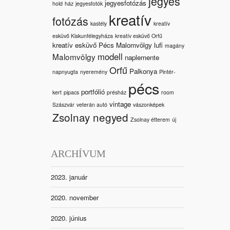
jegyes
jegyesfotózás
hold
ház
jegyesfotók
kreatív
fotózás
kastély
kreatív
esküvő Kiskunfélegyháza
kreatív esküvő Orfű
kreatív esküvő Pécs Malomvölgy
lufi
magány
modell
Malomvölgy
naplemente
Orfű
Palkonya
napnyugta
nyeremény
Pintér-
pécs
portfólió
kert
pipacs
présház
room
vintage
Szászvár
veterán autó
vászonképek
Zsolnay negyed
Zsolnay étterem
új
ARCHÍVUM
2023. január
2020. november
2020. június