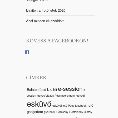
Elrajtolt a Fotóhetek 2020
Ahol minden elkezdődött
KÖVESS A FACEBOOKON!
CÍMKÉK
e-session
bicikli
Balatonfüred
e-
session jegyesfotózás Pécs nyeremény
egyedi
esküvő
fotó
esküvői fotó Pécs
facebook
gadgetfoto
gyerekek
Görcsöny
Hertelendy kastély