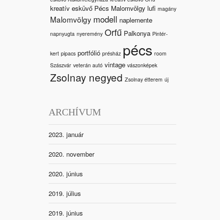
kreatív esküvő Pécs Malomvölgy
lufi
magány
modell
Malomvölgy
naplemente
Orfű
Palkonya
napnyugta
nyeremény
Pintér-
pécs
portfólió
kert
pipacs
présház
room
vintage
Szászvár
veterán autó
vászonképek
Zsolnay negyed
Zsolnay étterem
új
ARCHÍVUM
2023. január
2020. november
2020. június
2019. július
2019. június