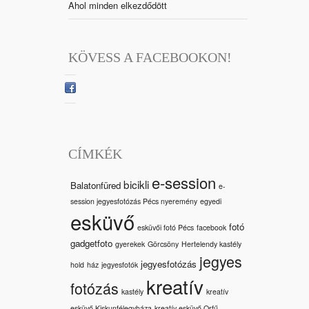
Ahol minden elkezdődött
KÖVESS A FACEBOOKON!
CÍMKÉK
e-session
bicikli
Balatonfüred
e-
session jegyesfotózás Pécs nyeremény
egyedi
esküvő
fotó
esküvői fotó Pécs
facebook
gadgetfoto
gyerekek
Görcsöny
Hertelendy kastély
jegyes
jegyesfotózás
hold
ház
jegyesfotók
kreatív
fotózás
kastély
kreatív
esküvő Kiskunfélegyháza
kreatív esküvő Orfű