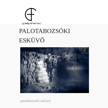
PALOTABOZSÓKI
ESKÜVŐ
palotabozsóki esküvő