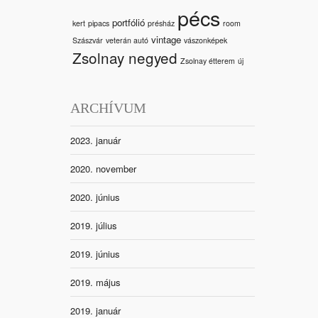
pécs
portfólió
kert
pipacs
présház
room
vintage
Szászvár
veterán autó
vászonképek
Zsolnay negyed
Zsolnay étterem
új
ARCHÍVUM
2023. január
2020. november
2020. június
2019. július
2019. június
2019. május
2019. január