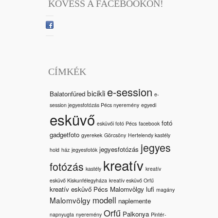
KÖVESS A FACEBOOKON!
CÍMKÉK
e-session
bicikli
Balatonfüred
e-
session jegyesfotózás Pécs nyeremény
egyedi
esküvő
fotó
esküvői fotó Pécs
facebook
gadgetfoto
gyerekek
Görcsöny
Hertelendy kastély
jegyes
jegyesfotózás
hold
ház
jegyesfotók
kreatív
fotózás
kastély
kreatív
esküvő Kiskunfélegyháza
kreatív esküvő Orfű
kreatív esküvő Pécs Malomvölgy
lufi
magány
modell
Malomvölgy
naplemente
Orfű
Palkonya
napnyugta
nyeremény
Pintér-