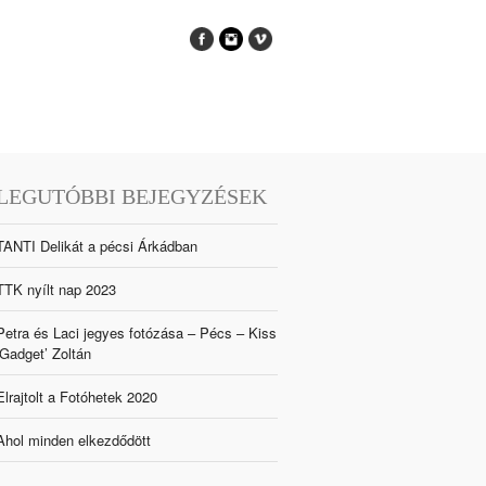
LEGUTÓBBI BEJEGYZÉSEK
TANTI Delikát a pécsi Árkádban
TTK nyílt nap 2023
Petra és Laci jegyes fotózása – Pécs – Kiss
‘Gadget’ Zoltán
Elrajtolt a Fotóhetek 2020
Ahol minden elkezdődött