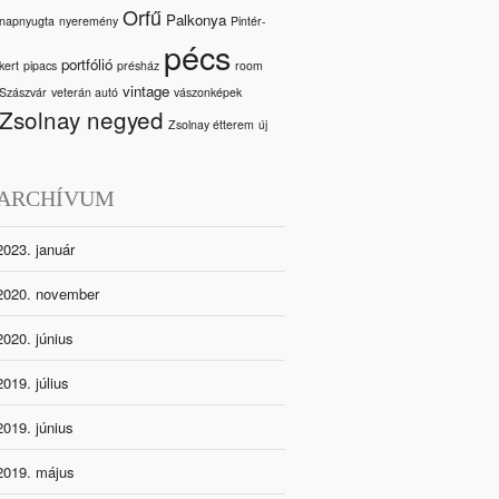
Orfű
Palkonya
napnyugta
nyeremény
Pintér-
pécs
portfólió
kert
pipacs
présház
room
vintage
Szászvár
veterán autó
vászonképek
Zsolnay negyed
Zsolnay étterem
új
ARCHÍVUM
2023. január
2020. november
2020. június
2019. július
2019. június
2019. május