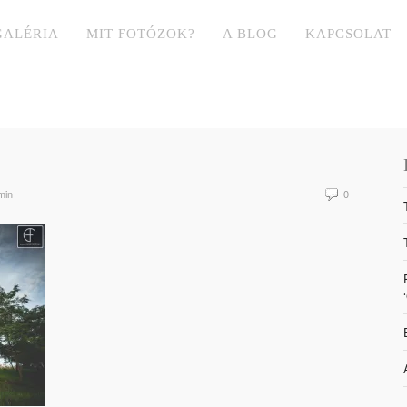
GALÉRIA
MIT FOTÓZOK?
A BLOG
KAPCSOLAT
min
0