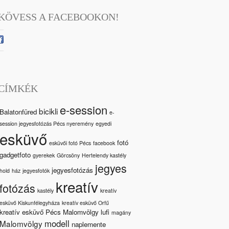
KÖVESS A FACEBOOKON!
CÍMKÉK
e-session
bicikli
Balatonfüred
e-
session jegyesfotózás Pécs nyeremény
egyedi
esküvő
fotó
esküvői fotó Pécs
facebook
gadgetfoto
gyerekek
Görcsöny
Hertelendy kastély
jegyes
jegyesfotózás
hold
ház
jegyesfotók
kreatív
fotózás
kastély
kreatív
esküvő Kiskunfélegyháza
kreatív esküvő Orfű
kreatív esküvő Pécs Malomvölgy
lufi
magány
modell
Malomvölgy
naplemente