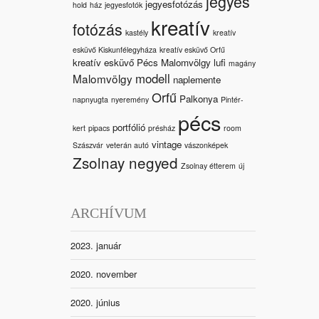
jegyes
jegyesfotózás
hold
ház
jegyesfotók
kreatív
fotózás
kastély
kreatív
esküvő Kiskunfélegyháza
kreatív esküvő Orfű
kreatív esküvő Pécs Malomvölgy
lufi
magány
modell
Malomvölgy
naplemente
Orfű
Palkonya
napnyugta
nyeremény
Pintér-
pécs
portfólió
kert
pipacs
présház
room
vintage
Szászvár
veterán autó
vászonképek
Zsolnay negyed
Zsolnay étterem
új
ARCHÍVUM
2023. január
2020. november
2020. június