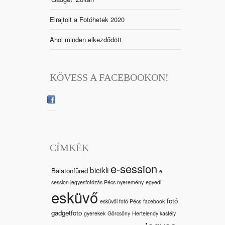
Elrajtolt a Fotóhetek 2020
Ahol minden elkezdődött
KÖVESS A FACEBOOKON!
CÍMKÉK
e-session
bicikli
Balatonfüred
e-
session jegyesfotózás Pécs nyeremény
egyedi
esküvő
fotó
esküvői fotó Pécs
facebook
gadgetfoto
gyerekek
Görcsöny
Hertelendy kastély