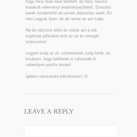
hogy hány ilyen eset lehetett, és hány rosszul
kialakult véleményt eredményezhetett. Elnézést
kérek mindenkitől aki ennek áldozatául esett. Én
nem vagyok ilyen, de aki ismer az ezt tudja.
Na de nézzünk előre és várjuk azt a sok
izgalmas pillanatot amit ez az év tartogat
számunkra!
Legyen szép az év, szülessenek szép fotók, és
kívánom, hogy belőletek is váltsanak ki
valamilyen pozitív érzést!
Ígérem nemsokára jelentkezem! 😉
LEAVE A REPLY