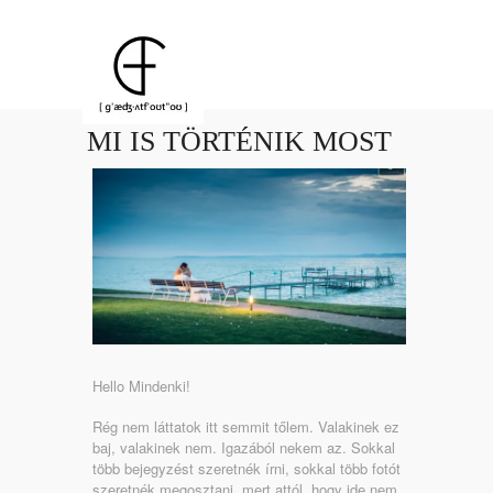
MI IS TÖRTÉNIK MOST
Hello Mindenki!
Rég nem láttatok itt semmit tőlem. Valakinek ez
baj, valakinek nem. Igazából nekem az. Sokkal
több bejegyzést szeretnék írni, sokkal több fotót
szeretnék megosztani, mert attól, hogy ide nem