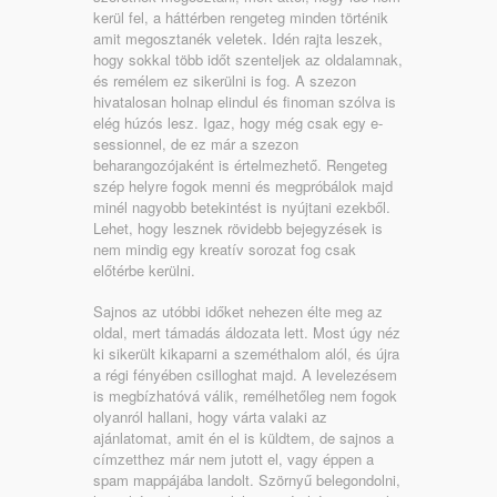
kerül fel, a háttérben rengeteg minden történik
amit megosztanék veletek. Idén rajta leszek,
hogy sokkal több időt szenteljek az oldalamnak,
és remélem ez sikerülni is fog. A szezon
hivatalosan holnap elindul és finoman szólva is
elég húzós lesz. Igaz, hogy még csak egy e-
sessionnel, de ez már a szezon
beharangozójaként is értelmezhető. Rengeteg
szép helyre fogok menni és megpróbálok majd
minél nagyobb betekintést is nyújtani ezekből.
Lehet, hogy lesznek rövidebb bejegyzések is
nem mindig egy kreatív sorozat fog csak
előtérbe kerülni.
Sajnos az utóbbi időket nehezen élte meg az
oldal, mert támadás áldozata lett. Most úgy néz
ki sikerült kikaparni a szeméthalom alól, és újra
a régi fényében csilloghat majd. A levelezésem
is megbízhatóvá válik, remélhetőleg nem fogok
olyanról hallani, hogy várta valaki az
ajánlatomat, amit én el is küldtem, de sajnos a
címzetthez már nem jutott el, vagy éppen a
spam mappájába landolt. Szörnyű belegondolni,