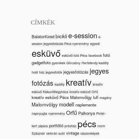
CÍMKÉK
e-session
bicikli
Balatonfüred
e-
session jegyesfotózás Pécs nyeremény
egyedi
esküvő
fotó
esküvői fotó Pécs
facebook
gadgetfoto
gyerekek
Görcsöny
Hertelendy kastély
jegyes
jegyesfotózás
hold
ház
jegyesfotók
kreatív
fotózás
kastély
kreatív
esküvő Kiskunfélegyháza
kreatív esküvő Orfű
kreatív esküvő Pécs Malomvölgy
lufi
magány
modell
Malomvölgy
naplemente
Orfű
Palkonya
napnyugta
nyeremény
Pintér-
pécs
portfólió
kert
pipacs
présház
room
vintage
Szászvár
veterán autó
vászonképek