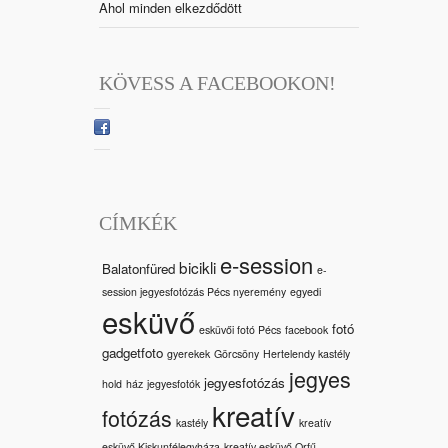
Ahol minden elkezdődött
KÖVESS A FACEBOOKON!
CÍMKÉK
e-session
bicikli
Balatonfüred
e-
session jegyesfotózás Pécs nyeremény
egyedi
esküvő
fotó
esküvői fotó Pécs
facebook
gadgetfoto
gyerekek
Görcsöny
Hertelendy kastély
jegyes
jegyesfotózás
hold
ház
jegyesfotók
kreatív
fotózás
kastély
kreatív
esküvő Kiskunfélegyháza
kreatív esküvő Orfű