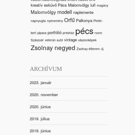
kreatív esküvő Pécs Malomvölgy
lufi
magány
modell
Malomvölgy
naplemente
Orfű
Palkonya
napnyugta
nyeremény
Pintér-
pécs
portfólió
kert
pipacs
présház
room
vintage
Szászvár
veterán autó
vászonképek
Zsolnay negyed
Zsolnay étterem
új
ARCHÍVUM
2023. január
2020. november
2020. június
2019. július
2019. június