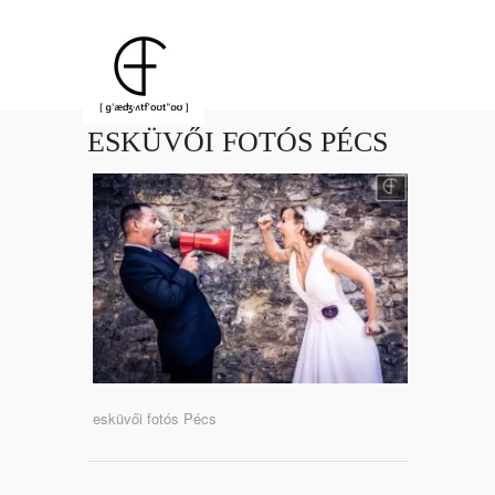
ESKÜVŐI FOTÓS PÉCS
esküvői fotós Pécs