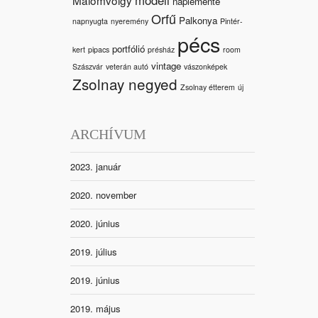
naplemente
Orfű
Palkonya
napnyugta
nyeremény
Pintér-
pécs
portfólió
kert
pipacs
présház
room
vintage
Szászvár
veterán autó
vászonképek
Zsolnay negyed
Zsolnay étterem
új
ARCHÍVUM
2023. január
2020. november
2020. június
2019. július
2019. június
2019. május