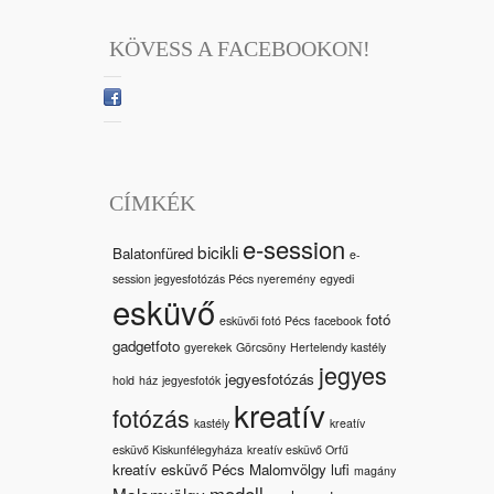
KÖVESS A FACEBOOKON!
CÍMKÉK
e-session
bicikli
Balatonfüred
e-
session jegyesfotózás Pécs nyeremény
egyedi
esküvő
fotó
esküvői fotó Pécs
facebook
gadgetfoto
gyerekek
Görcsöny
Hertelendy kastély
jegyes
jegyesfotózás
hold
ház
jegyesfotók
kreatív
fotózás
kastély
kreatív
esküvő Kiskunfélegyháza
kreatív esküvő Orfű
kreatív esküvő Pécs Malomvölgy
lufi
magány
modell
Malomvölgy