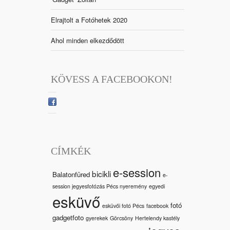
Elrajtolt a Fotóhetek 2020
Ahol minden elkezdődött
KÖVESS A FACEBOOKON!
CÍMKÉK
e-session
bicikli
Balatonfüred
e-
session jegyesfotózás Pécs nyeremény
egyedi
esküvő
fotó
esküvői fotó Pécs
facebook
gadgetfoto
gyerekek
Görcsöny
Hertelendy kastély