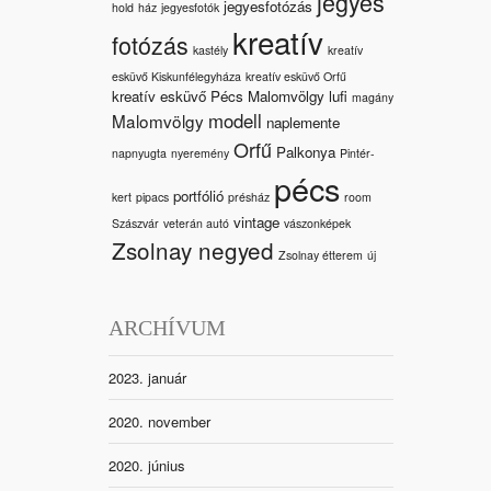
jegyes
jegyesfotózás
hold
ház
jegyesfotók
kreatív
fotózás
kastély
kreatív
esküvő Kiskunfélegyháza
kreatív esküvő Orfű
kreatív esküvő Pécs Malomvölgy
lufi
magány
modell
Malomvölgy
naplemente
Orfű
Palkonya
napnyugta
nyeremény
Pintér-
pécs
portfólió
kert
pipacs
présház
room
vintage
Szászvár
veterán autó
vászonképek
Zsolnay negyed
Zsolnay étterem
új
ARCHÍVUM
2023. január
2020. november
2020. június