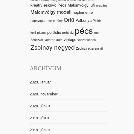
kreatív esküvő Pécs Malomvölgy
lufi
magány
modell
Malomvölgy
naplemente
Orfű
Palkonya
napnyugta
nyeremény
Pintér-
pécs
portfólió
kert
pipacs
présház
room
vintage
Szászvár
veterán autó
vászonképek
Zsolnay negyed
Zsolnay étterem
új
ARCHÍVUM
2023. január
2020. november
2020. június
2019. július
2019. június