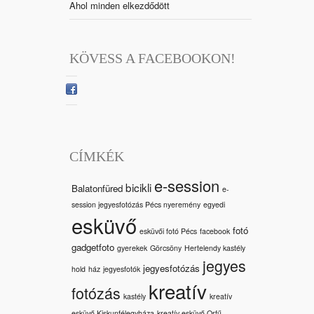
Ahol minden elkezdődött
KÖVESS A FACEBOOKON!
CÍMKÉK
e-session
bicikli
Balatonfüred
e-
session jegyesfotózás Pécs nyeremény
egyedi
esküvő
fotó
esküvői fotó Pécs
facebook
gadgetfoto
gyerekek
Görcsöny
Hertelendy kastély
jegyes
jegyesfotózás
hold
ház
jegyesfotók
kreatív
fotózás
kastély
kreatív
esküvő Kiskunfélegyháza
kreatív esküvő Orfű