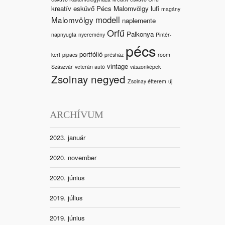
kreatív esküvő Pécs Malomvölgy
lufi
magány
modell
Malomvölgy
naplemente
Orfű
Palkonya
napnyugta
nyeremény
Pintér-
pécs
portfólió
kert
pipacs
présház
room
vintage
Szászvár
veterán autó
vászonképek
Zsolnay negyed
Zsolnay étterem
új
ARCHÍVUM
2023. január
2020. november
2020. június
2019. július
2019. június