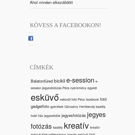
Ahol minden elkezdődött
KÖVESS A FACEBOOKON!
CÍMKÉK
e-session
bicikli
Balatonfüred
e-
session jegyesfotózás Pécs nyeremény
egyedi
esküvő
fotó
esküvői fotó Pécs
facebook
gadgetfoto
gyerekek
Görcsöny
Hertelendy kastély
jegyes
jegyesfotózás
hold
ház
jegyesfotók
kreatív
fotózás
kastély
kreatív
esküvő Kiskunfélegyháza
kreatív esküvő Orfű