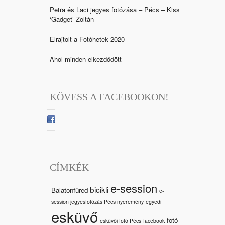
Petra és Laci jegyes fotózása – Pécs – Kiss
‘Gadget’ Zoltán
Elrajtolt a Fotóhetek 2020
Ahol minden elkezdődött
KÖVESS A FACEBOOKON!
CÍMKÉK
e-session
bicikli
Balatonfüred
e-
session jegyesfotózás Pécs nyeremény
egyedi
esküvő
fotó
esküvői fotó Pécs
facebook