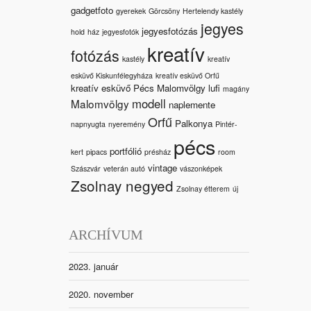
gadgetfoto
gyerekek
Görcsöny
Hertelendy kastély
jegyes
jegyesfotózás
hold
ház
jegyesfotók
kreatív
fotózás
kastély
kreatív
esküvő Kiskunfélegyháza
kreatív esküvő Orfű
kreatív esküvő Pécs Malomvölgy
lufi
magány
modell
Malomvölgy
naplemente
Orfű
Palkonya
napnyugta
nyeremény
Pintér-
pécs
portfólió
kert
pipacs
présház
room
vintage
Szászvár
veterán autó
vászonképek
Zsolnay negyed
Zsolnay étterem
új
ARCHÍVUM
2023. január
2020. november